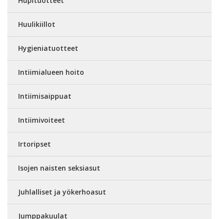
Hupituotteet
Huulikiillot
Hygieniatuotteet
Intiimialueen hoito
Intiimisaippuat
Intiimivoiteet
Irtoripset
Isojen naisten seksiasut
Juhlalliset ja yökerhoasut
Jumppakuulat