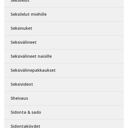
Seksilelut
Seksilelut miehille
Seksinuket
Seksivälineet
Seksivälineet naisille
Seksivälinepakkaukset
Seksivideot
Sheivaus
Sidonta & sado
Sidontaköydet