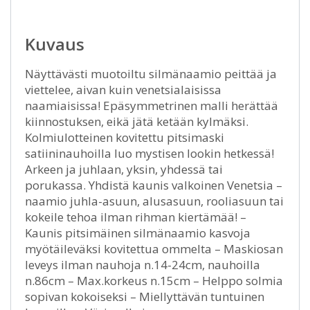
Kuvaus
Näyttävästi muotoiltu silmänaamio peittää ja
viettelee, aivan kuin venetsialaisissa
naamiaisissa! Epäsymmetrinen malli herättää
kiinnostuksen, eikä jätä ketään kylmäksi.
Kolmiulotteinen kovitettu pitsimaski
satiininauhoilla luo mystisen lookin hetkessä!
Arkeen ja juhlaan, yksin, yhdessä tai
porukassa. Yhdistä kaunis valkoinen Venetsia –
naamio juhla-asuun, alusasuun, rooliasuun tai
kokeile tehoa ilman rihman kiertämää! –
Kaunis pitsimäinen silmänaamio kasvoja
myötäileväksi kovitettua ommelta – Maskiosan
leveys ilman nauhoja n.14-24cm, nauhoilla
n.86cm – Max.korkeus n.15cm – Helppo solmia
sopivan kokoiseksi – Miellyttävän tuntuinen