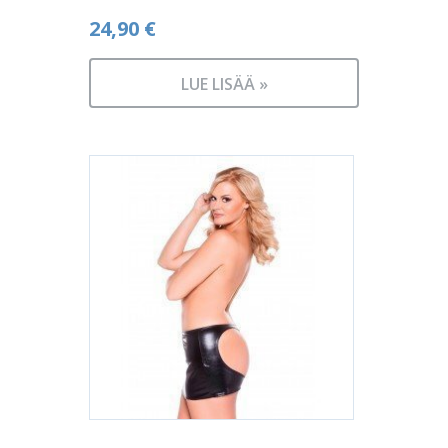
24,90
€
LUE LISÄÄ »