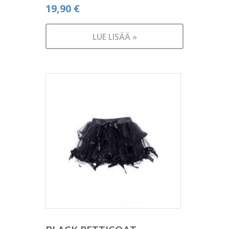
19,90
€
LUE LISÄÄ »