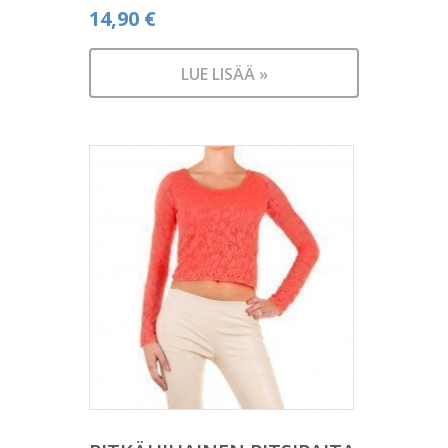
14,90
€
LUE LISÄÄ »