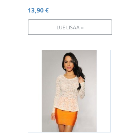
13,90
€
LUE LISÄÄ »