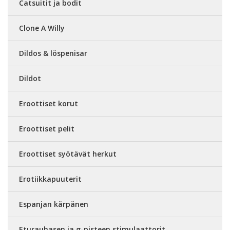
Catsuitit ja bodit
Clone A Willy
Dildos & löspenisar
Dildot
Eroottiset korut
Eroottiset pelit
Eroottiset syötävät herkut
Erotiikkapuuterit
Espanjan kärpänen
Eturauhasen ja g-pisteen stimulaattorit