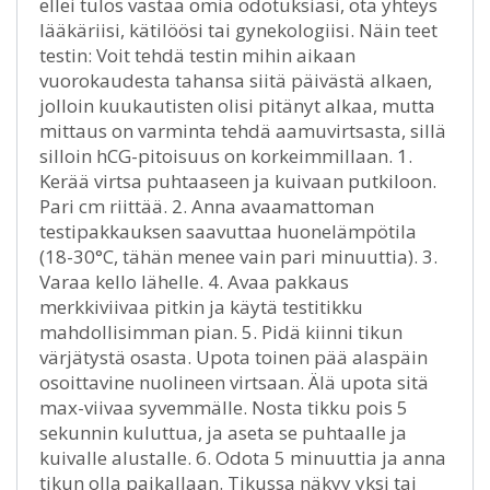
ellei tulos vastaa omia odotuksiasi, ota yhteys
lääkäriisi, kätilöösi tai gynekologiisi. Näin teet
testin: Voit tehdä testin mihin aikaan
vuorokaudesta tahansa siitä päivästä alkaen,
jolloin kuukautisten olisi pitänyt alkaa, mutta
mittaus on varminta tehdä aamuvirtsasta, sillä
silloin hCG-pitoisuus on korkeimmillaan. 1.
Kerää virtsa puhtaaseen ja kuivaan putkiloon.
Pari cm riittää. 2. Anna avaamattoman
testipakkauksen saavuttaa huonelämpötila
(18-30°C, tähän menee vain pari minuuttia). 3.
Varaa kello lähelle. 4. Avaa pakkaus
merkkiviivaa pitkin ja käytä testitikku
mahdollisimman pian. 5. Pidä kiinni tikun
värjätystä osasta. Upota toinen pää alaspäin
osoittavine nuolineen virtsaan. Älä upota sitä
max-viivaa syvemmälle. Nosta tikku pois 5
sekunnin kuluttua, ja aseta se puhtaalle ja
kuivalle alustalle. 6. Odota 5 minuuttia ja anna
tikun olla paikallaan. Tikussa näkyy yksi tai