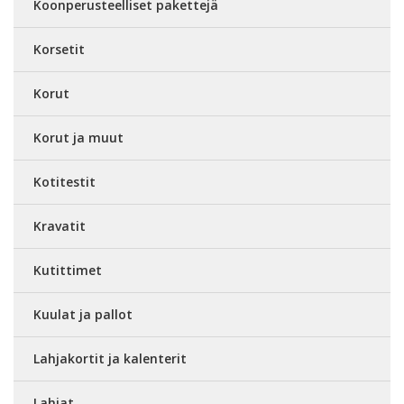
Koonperusteelliset pakettejä
Korsetit
Korut
Korut ja muut
Kotitestit
Kravatit
Kutittimet
Kuulat ja pallot
Lahjakortit ja kalenterit
Lahjat