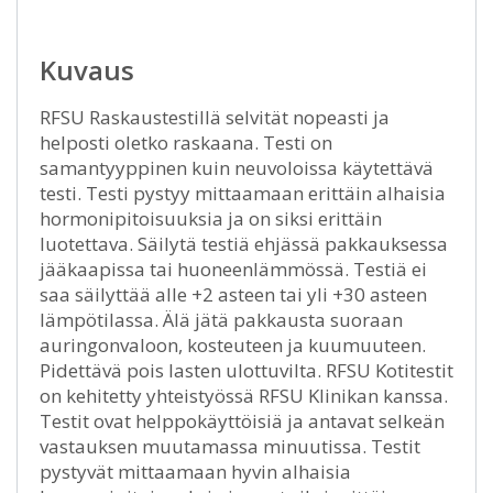
Kuvaus
RFSU Raskaustestillä selvität nopeasti ja
helposti oletko raskaana. Testi on
samantyyppinen kuin neuvoloissa käytettävä
testi. Testi pystyy mittaamaan erittäin alhaisia
hormonipitoisuuksia ja on siksi erittäin
luotettava. Säilytä testiä ehjässä pakkauksessa
jääkaapissa tai huoneenlämmössä. Testiä ei
saa säilyttää alle +2 asteen tai yli +30 asteen
lämpötilassa. Älä jätä pakkausta suoraan
auringonvaloon, kosteuteen ja kuumuuteen.
Pidettävä pois lasten ulottuvilta. RFSU Kotitestit
on kehitetty yhteistyössä RFSU Klinikan kanssa.
Testit ovat helppokäyttöisiä ja antavat selkeän
vastauksen muutamassa minuutissa. Testit
pystyvät mittaamaan hyvin alhaisia