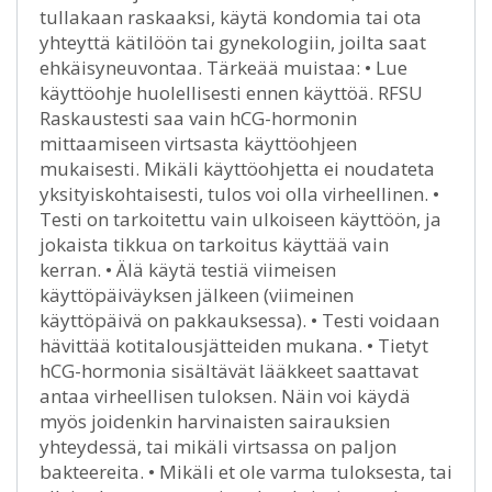
tullakaan raskaaksi, käytä kondomia tai ota
yhteyttä kätilöön tai gynekologiin, joilta saat
ehkäisyneuvontaa. Tärkeää muistaa: • Lue
käyttöohje huolellisesti ennen käyttöä. RFSU
Raskaustesti saa vain hCG-hormonin
mittaamiseen virtsasta käyttöohjeen
mukaisesti. Mikäli käyttöohjetta ei noudateta
yksityiskohtaisesti, tulos voi olla virheellinen. •
Testi on tarkoitettu vain ulkoiseen käyttöön, ja
jokaista tikkua on tarkoitus käyttää vain
kerran. • Älä käytä testiä viimeisen
käyttöpäiväyksen jälkeen (viimeinen
käyttöpäivä on pakkauksessa). • Testi voidaan
hävittää kotitalousjätteiden mukana. • Tietyt
hCG-hormonia sisältävät lääkkeet saattavat
antaa virheellisen tuloksen. Näin voi käydä
myös joidenkin harvinaisten sairauksien
yhteydessä, tai mikäli virtsassa on paljon
bakteereita. • Mikäli et ole varma tuloksesta, tai