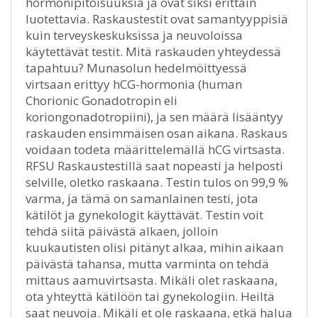
hormonipitoisuuksia ja ovat siksi erittäin
luotettavia. Raskaustestit ovat samantyyppisiä
kuin terveyskeskuksissa ja neuvoloissa
käytettävät testit. Mitä raskauden yhteydessä
tapahtuu? Munasolun hedelmöittyessä
virtsaan erittyy hCG-hormonia (human
Chorionic Gonadotropin eli
koriongonadotropiini), ja sen määrä lisääntyy
raskauden ensimmäisen osan aikana. Raskaus
voidaan todeta määrittelemällä hCG virtsasta.
RFSU Raskaustestillä saat nopeasti ja helposti
selville, oletko raskaana. Testin tulos on 99,9 %
varma, ja tämä on samanlainen testi, jota
kätilöt ja gynekologit käyttävät. Testin voit
tehdä siitä päivästä alkaen, jolloin
kuukautisten olisi pitänyt alkaa, mihin aikaan
päivästä tahansa, mutta varminta on tehdä
mittaus aamuvirtsasta. Mikäli olet raskaana,
ota yhteyttä kätilöön tai gynekologiin. Heiltä
saat neuvoja. Mikäli et ole raskaana, etkä halua