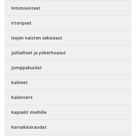
Intiimivoiteet
Irtoripset
Isojen naisten seksiasut
Juhlalliset ja yökerhoasut
Jumppakuulat
Kahleet
Kalenterit
Kapselit miehille
Karvakäsiraudat