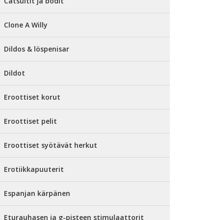
Catsuitit ja bodit
Clone A Willy
Dildos & löspenisar
Dildot
Eroottiset korut
Eroottiset pelit
Eroottiset syötävät herkut
Erotiikkapuuterit
Espanjan kärpänen
Eturauhasen ja g-pisteen stimulaattorit