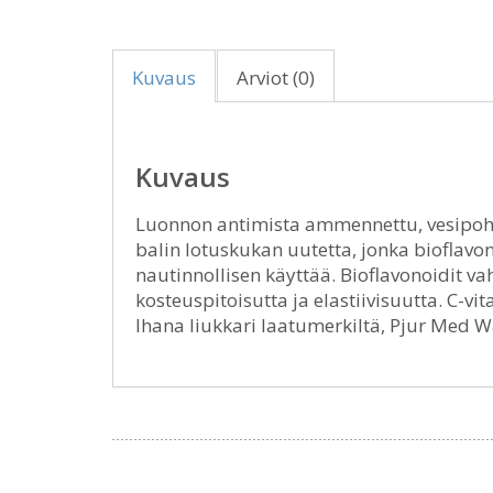
Kuvaus
Arviot (0)
Kuvaus
Luonnon antimista ammennettu, vesipohj
balin lotuskukan uutetta, jonka bioflavono
nautinnollisen käyttää. Bioflavonoidit vah
kosteuspitoisutta ja elastiivisuutta. C-vi
Ihana liukkari laatumerkiltä, Pjur Med 