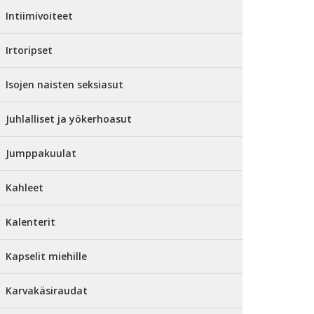
Intiimivoiteet
Irtoripset
Isojen naisten seksiasut
Juhlalliset ja yökerhoasut
Jumppakuulat
Kahleet
Kalenterit
Kapselit miehille
Karvakäsiraudat