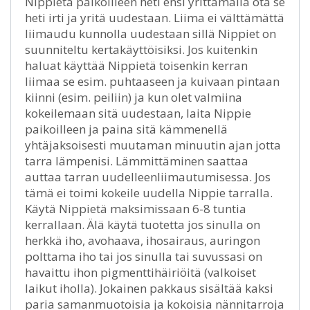
Nippietä paikoilleen heti ensi yrittämällä ota se
heti irti ja yritä uudestaan. Liima ei välttämättä
liimaudu kunnolla uudestaan sillä Nippiet on
suunniteltu kertakäyttöisiksi. Jos kuitenkin
haluat käyttää Nippietä toisenkin kerran
liimaa se esim. puhtaaseen ja kuivaan pintaan
kiinni (esim. peiliin) ja kun olet valmiina
kokeilemaan sitä uudestaan, laita Nippie
paikoilleen ja paina sitä kämmenellä
yhtäjaksoisesti muutaman minuutin ajan jotta
tarra lämpenisi. Lämmittäminen saattaa
auttaa tarran uudelleenliimautumisessa. Jos
tämä ei toimi kokeile uudella Nippie tarralla.
Käytä Nippietä maksimissaan 6-8 tuntia
kerrallaan. Älä käytä tuotetta jos sinulla on
herkkä iho, avohaava, ihosairaus, auringon
polttama iho tai jos sinulla tai suvussasi on
havaittu ihon pigmenttihäiriöitä (valkoiset
laikut iholla). Jokainen pakkaus sisältää kaksi
paria samanmuotoisia ja kokoisia nännitarroja