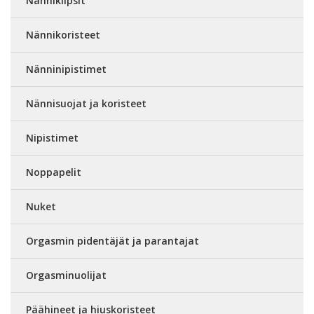
Nänniklipsit
Nännikoristeet
Nänninipistimet
Nännisuojat ja koristeet
Nipistimet
Noppapelit
Nuket
Orgasmin pidentäjät ja parantajat
Orgasminuolijat
Päähineet ja hiuskoristeet