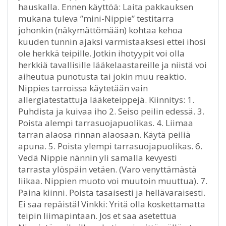
hauskalla. Ennen käyttöä: Laita pakkauksen
mukana tuleva ”mini-Nippie” testitarra
johonkin (näkymättömään) kohtaa kehoa
kuuden tunnin ajaksi varmistaaksesi ettei ihosi
ole herkkä teipille. Jotkin ihotyypit voi olla
herkkiä tavallisille lääkelaastareille ja niistä voi
aiheutua punotusta tai jokin muu reaktio.
Nippies tarroissa käytetään vain
allergiatestattuja lääketeippejä. Kiinnitys: 1.
Puhdista ja kuivaa iho 2. Seiso peilin edessä. 3.
Poista alempi tarrasuojapuolikas. 4. Liimaa
tarran alaosa rinnan alaosaan. Käytä peiliä
apuna. 5. Poista ylempi tarrasuojapuolikas. 6.
Vedä Nippie nännin yli samalla kevyesti
tarrasta ylöspäin vetäen. (Varo venyttämästä
liikaa. Nippien muoto voi muutoin muuttua). 7.
Paina kiinni. Poista tasaisesti ja hellävaraisesti.
Ei saa repäistä! Vinkki: Yritä olla koskettamatta
teipin liimapintaan. Jos et saa asetettua