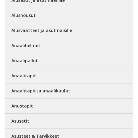
Alusasut ja asut miehille
Alushousut
Alusvaatteet ja asut naisille
Anaalihelmet
Anaalipallot
Anaalitapit
Anaalitapit ja anaalikuulat
Anustapit
Asusetit
Asusteet & Tarvikkeet