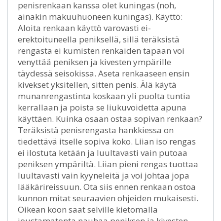
penisrenkaan kanssa olet kuningas (noh,
ainakin makuuhuoneen kuningas). Käyttö:
Aloita renkaan käyttö varovasti ei-
erektoituneella peniksellä, sillä teräksistä
rengasta ei kumisten renkaiden tapaan voi
venyttää peniksen ja kivesten ympärille
täydessä seisokissa. Aseta renkaaseen ensin
kivekset yksitellen, sitten penis. Älä käytä
munanrengastinta koskaan yli puolta tuntia
kerrallaan ja poista se liukuvoidetta apuna
käyttäen. Kuinka osaan ostaa sopivan renkaan?
Teräksistä penisrengasta hankkiessa on
tiedettävä itselle sopiva koko. Liian iso rengas
ei ilostuta ketään ja luultavasti vain putoaa
peniksen ympäriltä. Liian pieni rengas tuottaa
luultavasti vain kyyneleitä ja voi johtaa jopa
lääkärireissuun. Ota siis ennen renkaan ostoa
kunnon mitat seuraavien ohjeiden mukaisesti.
Oikean koon saat selville kietomalla
joustamatonta nauhaa peniksen ja kivesten