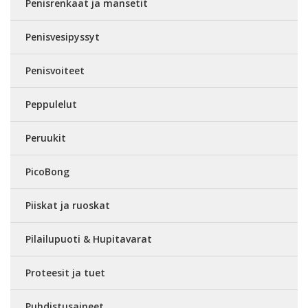
Penisrenkaat ja mansetit
Penisvesipyssyt
Penisvoiteet
Peppulelut
Peruukit
PicoBong
Piiskat ja ruoskat
Pilailupuoti & Hupitavarat
Proteesit ja tuet
Puhdistusaineet