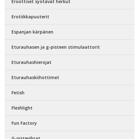
Eroottiset syötävät herkut
Erotiikkapuuterit
Espanjan kärpänen
Eturauhasen ja g-pisteen stimulaattorit
Eturauhashierojat
Eturauhaskiihottimet
Fetish
Fleshlight
Fun Factory
G-pistevibrat