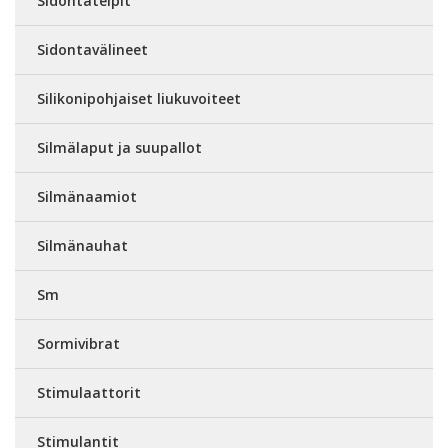
Sidontateipit
Sidontavälineet
Silikonipohjaiset liukuvoiteet
Silmälaput ja suupallot
Silmänaamiot
Silmänauhat
Sm
Sormivibrat
Stimulaattorit
Stimulantit