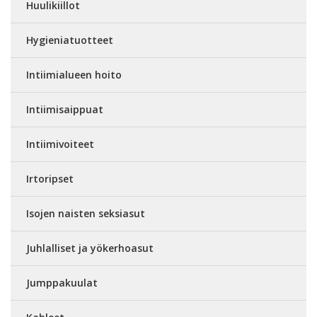
Huulikiillot
Hygieniatuotteet
Intiimialueen hoito
Intiimisaippuat
Intiimivoiteet
Irtoripset
Isojen naisten seksiasut
Juhlalliset ja yökerhoasut
Jumppakuulat