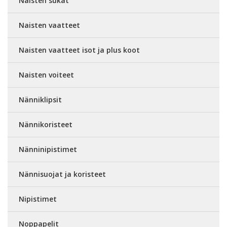
Naisten sukat
Naisten vaatteet
Naisten vaatteet isot ja plus koot
Naisten voiteet
Nänniklipsit
Nännikoristeet
Nänninipistimet
Nännisuojat ja koristeet
Nipistimet
Noppapelit