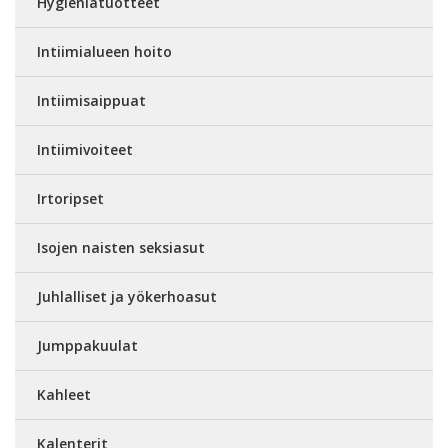
Hygieniatuotteet
Intiimialueen hoito
Intiimisaippuat
Intiimivoiteet
Irtoripset
Isojen naisten seksiasut
Juhlalliset ja yökerhoasut
Jumppakuulat
Kahleet
Kalenterit