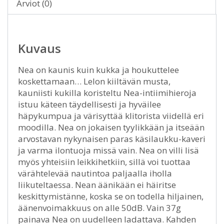
Arviot (0)
Kuvaus
Nea on kaunis kuin kukka ja houkuttelee
koskettamaan… Lelon kiiltävän musta,
kauniisti kukilla koristeltu Nea-intiimihieroja
istuu käteen täydellisesti ja hyväilee
häpykumpua ja värisyttää klitorista viidellä eri
moodilla. Nea on jokaisen tyylikkään ja itseään
arvostavan nykynaisen paras käsilaukku-kaveri
ja varma ilontuoja missä vain. Nea on villi lisä
myös yhteisiin leikkihetkiin, sillä voi tuottaa
värähtelevää nautintoa paljaalla iholla
liikuteltaessa. Nean äänikään ei häiritse
keskittymistänne, koska se on todella hiljainen,
äänenvoimakkuus on alle 50dB. Vain 37g
painava Nea on uudelleen ladattava. Kahden