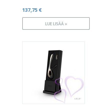
137,75
€
LUE LISÄÄ »