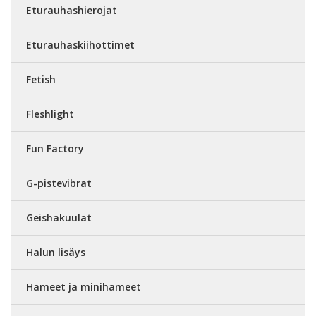
Eturauhashierojat
Eturauhaskiihottimet
Fetish
Fleshlight
Fun Factory
G-pistevibrat
Geishakuulat
Halun lisäys
Hameet ja minihameet