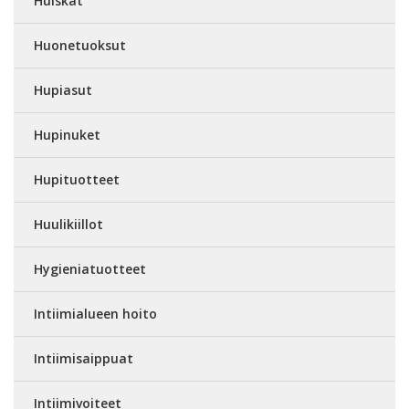
Huiskat
Huonetuoksut
Hupiasut
Hupinuket
Hupituotteet
Huulikiillot
Hygieniatuotteet
Intiimialueen hoito
Intiimisaippuat
Intiimivoiteet