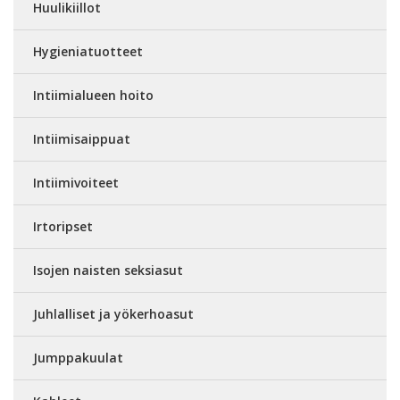
Huulikiillot
Hygieniatuotteet
Intiimialueen hoito
Intiimisaippuat
Intiimivoiteet
Irtoripset
Isojen naisten seksiasut
Juhlalliset ja yökerhoasut
Jumppakuulat