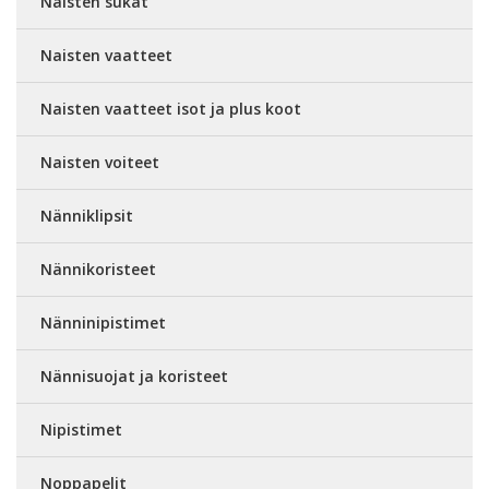
Naisten sukat
Naisten vaatteet
Naisten vaatteet isot ja plus koot
Naisten voiteet
Nänniklipsit
Nännikoristeet
Nänninipistimet
Nännisuojat ja koristeet
Nipistimet
Noppapelit