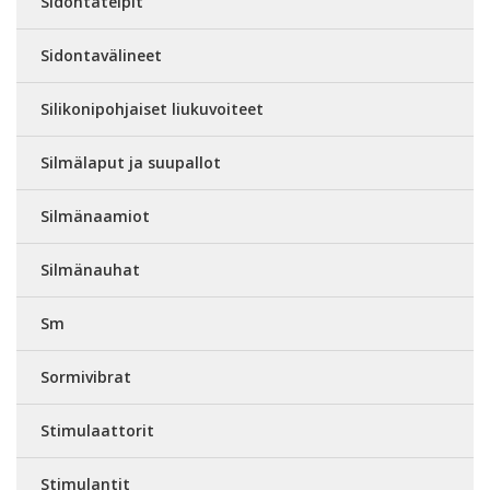
Sidontateipit
Sidontavälineet
Silikonipohjaiset liukuvoiteet
Silmälaput ja suupallot
Silmänaamiot
Silmänauhat
Sm
Sormivibrat
Stimulaattorit
Stimulantit