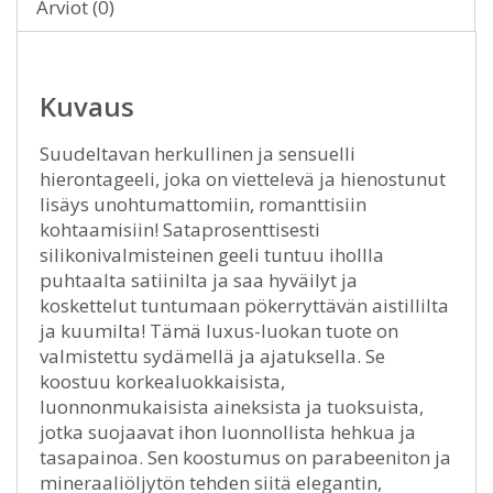
Arviot (0)
Kuvaus
Suudeltavan herkullinen ja sensuelli
hierontageeli, joka on viettelevä ja hienostunut
lisäys unohtumattomiin, romanttisiin
kohtaamisiin! Sataprosenttisesti
silikonivalmisteinen geeli tuntuu ihollla
puhtaalta satiinilta ja saa hyväilyt ja
koskettelut tuntumaan pökerryttävän aistillilta
ja kuumilta! Tämä luxus-luokan tuote on
valmistettu sydämellä ja ajatuksella. Se
koostuu korkealuokkaisista,
luonnonmukaisista aineksista ja tuoksuista,
jotka suojaavat ihon luonnollista hehkua ja
tasapainoa. Sen koostumus on parabeeniton ja
mineraaliöljytön tehden siitä elegantin,