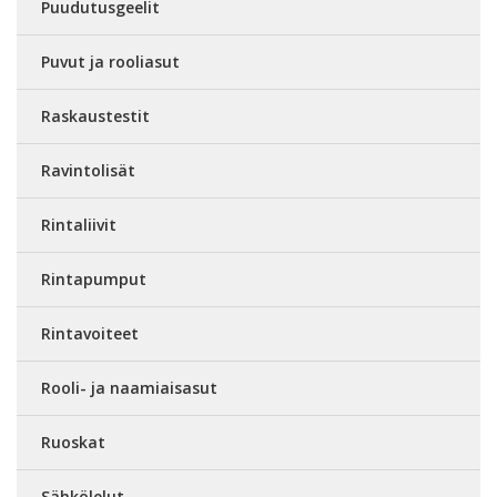
Puudutusgeelit
Puvut ja rooliasut
Raskaustestit
Ravintolisät
Rintaliivit
Rintapumput
Rintavoiteet
Rooli- ja naamiaisasut
Ruoskat
Sähkölelut