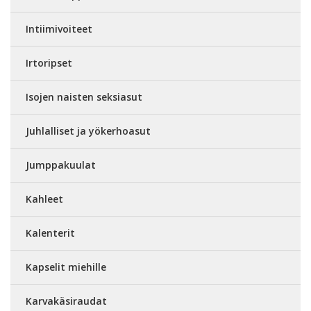
Intiimivoiteet
Irtoripset
Isojen naisten seksiasut
Juhlalliset ja yökerhoasut
Jumppakuulat
Kahleet
Kalenterit
Kapselit miehille
Karvakäsiraudat