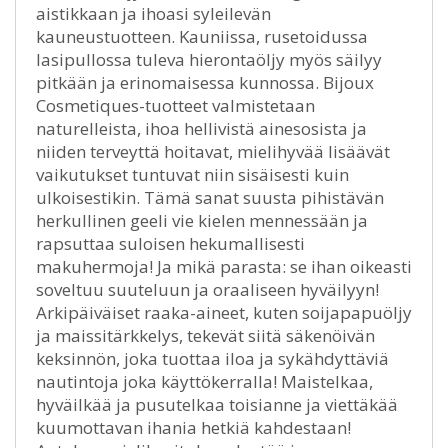
aistikkaan ja ihoasi syleilevän
kauneustuotteen. Kauniissa, rusetoidussa
lasipullossa tuleva hierontaöljy myös säilyy
pitkään ja erinomaisessa kunnossa. Bijoux
Cosmetiques-tuotteet valmistetaan
naturelleista, ihoa hellivistä ainesosista ja
niiden terveyttä hoitavat, mielihyvää lisäävät
vaikutukset tuntuvat niin sisäisesti kuin
ulkoisestikin. Tämä sanat suusta pihistävän
herkullinen geeli vie kielen mennessään ja
rapsuttaa suloisen hekumallisesti
makuhermoja! Ja mikä parasta: se ihan oikeasti
soveltuu suuteluun ja oraaliseen hyväilyyn!
Arkipäiväiset raaka-aineet, kuten soijapapuöljy
ja maissitärkkelys, tekevät siitä säkenöivän
keksinnön, joka tuottaa iloa ja sykähdyttäviä
nautintoja joka käyttökerralla! Maistelkaa,
hyväilkää ja pusutelkaa toisianne ja viettäkää
kuumottavan ihania hetkiä kahdestaan!