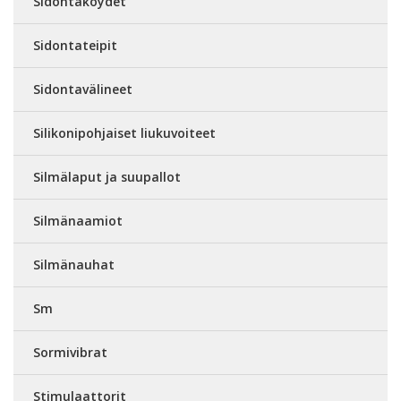
Sidontaköydet
Sidontateipit
Sidontavälineet
Silikonipohjaiset liukuvoiteet
Silmälaput ja suupallot
Silmänaamiot
Silmänauhat
Sm
Sormivibrat
Stimulaattorit