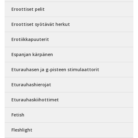
Eroottiset pelit
Eroottiset syötävät herkut
Erotiikkapuuterit
Espanjan kärpänen
Eturauhasen ja g-pisteen stimulaattorit
Eturauhashierojat
Eturauhaskiihottimet
Fetish
Fleshlight