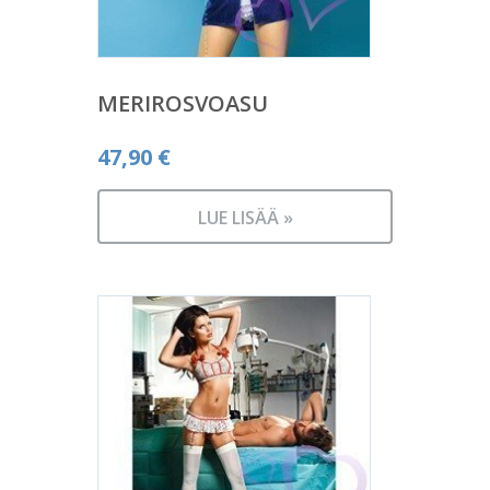
MERIROSVOASU
47,90
€
LUE LISÄÄ »