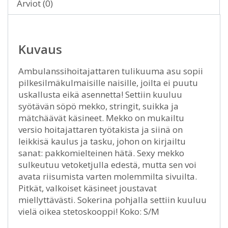
Arviot (0)
Kuvaus
Ambulanssihoitajattaren tulikuuma asu sopii
pilkesilmäkulmaisille naisille, joilta ei puutu
uskallusta eikä asennetta! Settiin kuuluu
syötävän söpö mekko, stringit, suikka ja
mätchäävät käsineet. Mekko on mukailtu
versio hoitajattaren työtakista ja siinä on
leikkisä kaulus ja tasku, johon on kirjailtu
sanat: pakkomielteinen hätä. Sexy mekko
sulkeutuu vetoketjulla edestä, mutta sen voi
avata riisumista varten molemmilta sivuilta.
Pitkät, valkoiset käsineet joustavat
miellyttävästi. Sokerina pohjalla settiin kuuluu
vielä oikea stetoskooppi! Koko: S/M