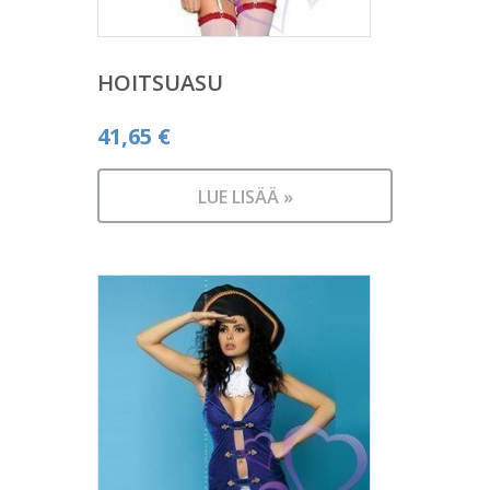
HOITSUASU
41,65
€
LUE LISÄÄ »