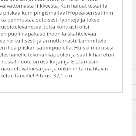
aivattomasta liikkeestä. Kun haluat testailla
ele piiskaa kuin pingismailaa! Hopeaisen satiinin
oka pehmustaa suloisesti lyöntejä ja tekee
usoittelevampaa. Jotta kontrasti olisi
en puoli napakasti ihoon läiskähtelevää
see herkullisesti ja armottomasti! Lämmittele
n ihoa piiskan satiinipuolella. Huiski murusesi
ttelet hänelle tekonahkapuolen ja saat kiharretun
osta! Tuote on osa kirjailija E L Jamesin
-nautintovälinesarjaa ja onkin mitä mahtavin
kelun faneille! Pituus: 32,1 cm