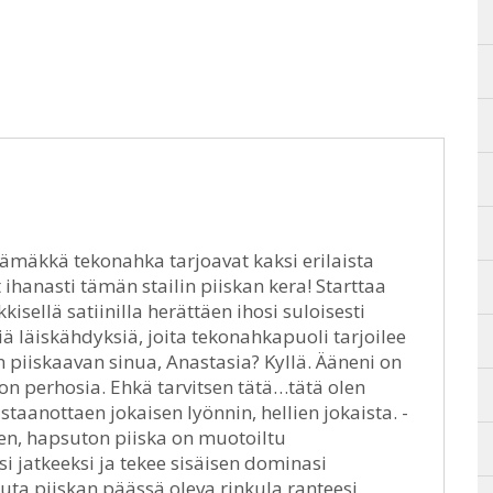
jämäkkä tekonahka tarjoavat kaksi erilaista
ihanasti tämän stailin piiskan kera! Starttaa
kisellä satiinilla herättäen ihosi suloisesti
läiskähdyksiä, joita tekonahkapuoli tarjoilee
iiskaavan sinua, Anastasia? Kyllä. Ääneni on
on perhosia. Ehkä tarvitsen tätä…tätä olen
aanottaen jokaisen lyönnin, hellien jokaista. -
en, hapsuton piiska on muotoiltu
jatkeeksi ja tekee sisäisen dominasi
ta piiskan päässä oleva rinkula ranteesi