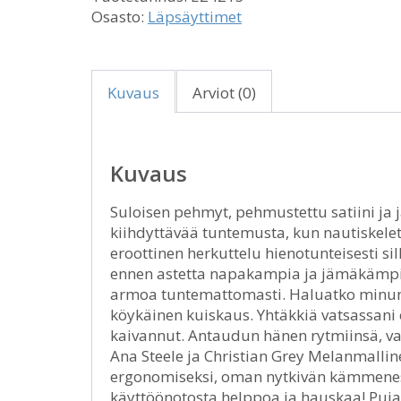
Osasto:
Läpsäyttimet
Kuvaus
Arviot (0)
Kuvaus
Suloisen pehmyt, pehmustettu satiini ja 
kiihdyttävää tuntemusta, kun nautiskelet 
eroottinen herkuttelu hienotunteisesti silk
ennen astetta napakampia ja jämäkämpiä 
armoa tuntemattomasti. Haluatko minun p
köykäinen kuiskaus. Yhtäkkiä vatsassani 
kaivannut. Antaudun hänen rytmiinsä, vast
Ana Steele ja Christian Grey Melanmallin
ergonomiseksi, oman nytkivän kämmenesi 
käyttöönotosta helppoa ja hauskaa! Pujau