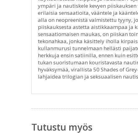
ympäri ja nautiskele kevyen piiskauksen v
erilaisia sensaatioita, vääntele ja käänt
alla on neopreenistä valmistettu tyyny, j
piiskauksesta astetta aistikkaampaa ja ki
sensaatiomaisen maukas, on piiskan toin
tekonahkaa, jonka käsittely iholla kirpai
kullanmurusi tunnelmaan hellästi paijate
herkkuja ensin satiinilla, ennen kuin esi
tukan suoristumaan kouristavasta nautinn
hyväksymää, virallista 50 Shades of Grey
lahjaidea trilogian ja seksuaalisen nautis
Tutustu myös