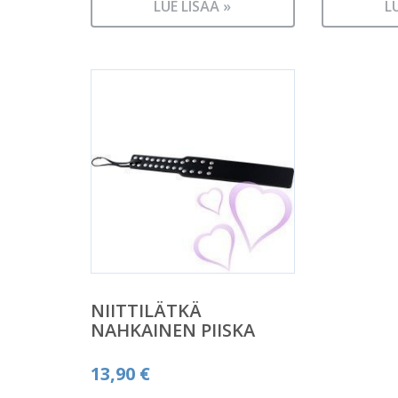
LUE LISÄÄ »
L
NIITTILÄTKÄ
NAHKAINEN PIISKA
13,90
€