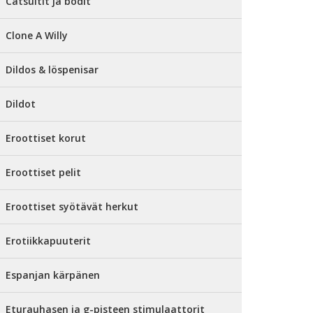
Catsuitit ja bodit
Clone A Willy
Dildos & löspenisar
Dildot
Eroottiset korut
Eroottiset pelit
Eroottiset syötävät herkut
Erotiikkapuuterit
Espanjan kärpänen
Eturauhasen ja g-pisteen stimulaattorit