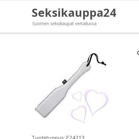
Seksikauppa24
Suomen seksikaupat vertailussa
Tuotetunnus:
E24213