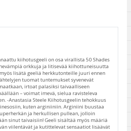
naattu kiihotusgeeli on osa virallista 50 Shades
evämpiä orkkuja ja litisevää kiihottuneisuutta
 myös lisätä geeliä herkkutonteille juuri ennen
ärähtelyjen tuomat tuntemukset syvenevät
aatkaan, irtoat palasiksi taivaalliseen
ällään – voimat imevä, sielua ravisteleva
n. -Anastasia Steele Kiihotusgeelin tehokkuus
inesosiin, kuten arginiiniin. Arginiini buustaa
superherkän ja herkullisen pullean, jolloin
ään sinut taivaisiin! Geeli sisältää myös määriä
 viilentävät ja kutittelevat sensaatiot lisäävät