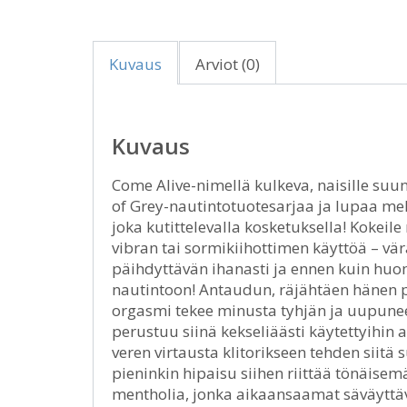
Kuvaus
Arviot (0)
Kuvaus
Come Alive-nimellä kulkeva, naisille suun
of Grey-nautintotuotesarjaa ja lupaa meh
joka kutittelevalla kosketuksella! Kokeile
vibran tai sormikiihottimen käyttöä – v
päihdyttävän ihanasti ja ennen kuin huom
nautintoon! Antaudun, räjähtäen hänen pä
orgasmi tekee minusta tyhjän ja uupunee
perustuu siinä kekseliäästi käytettyihin a
veren virtausta klitorikseen tehden siitä 
pieninkin hipaisu siihen riittää tönäisem
mentholia, jonka aikaansaamat säväyttävän