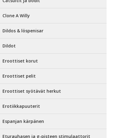
Catsuitit ja bodit
Clone A Willy
Dildos & löspenisar
Dildot
Eroottiset korut
Eroottiset pelit
Eroottiset syötävät herkut
Erotiikkapuuterit
Espanjan kärpänen
Eturauhasen ja g-pisteen stimulaattorit