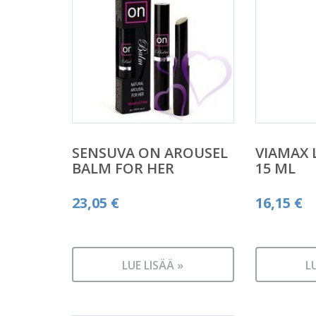
SENSUVA ON AROUSEL
VIAMAX
BALM FOR HER
15 ML
23,05
€
16,15
€
LUE LISÄÄ »
L