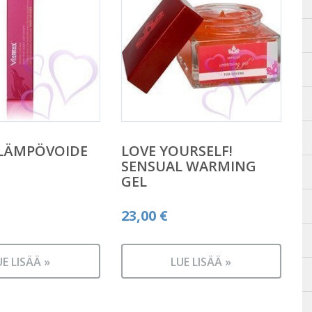
 LÄMPÖVOIDE
LOVE YOURSELF!
SENSUAL WARMING
GEL
23,00
€
UE LISÄÄ »
LUE LISÄÄ »